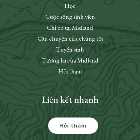
Học
Cuộc sống sinh viên
Chỉ có tại Midland
Câu chuyện của chúng tôi
Tuyển sinh
Tương lai của Midland
Hỏi thăm
Liên kết nhanh
Hỏi thăm