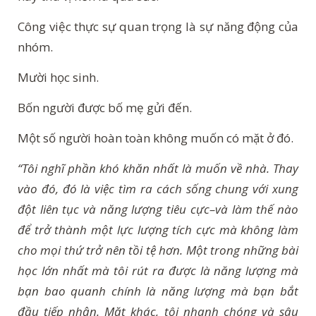
Công việc thực sự quan trọng là sự năng động của
nhóm.
Mười học sinh.
Bốn người được bố mẹ gửi đến.
Một số người hoàn toàn không muốn có mặt ở đó.
“Tôi nghĩ phần khó khăn nhất là muốn về nhà. Thay
vào đó, đó là việc tìm ra cách sống chung với xung
đột liên tục và năng lượng tiêu cực–và làm thế nào
để trở thành một lực lượng tích cực mà không làm
cho mọi thứ trở nên tồi tệ hơn. Một trong những bài
học lớn nhất mà tôi rút ra được là năng lượng mà
bạn bao quanh chính là năng lượng mà bạn bắt
đầu tiếp nhận. Mặt khác, tôi nhanh chóng và sâu