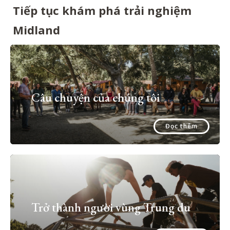
Tiếp tục khám phá trải nghiệm
Midland
Câu chuyện của chúng tôi
Đọc thêm
Trở thành người vùng Trung du