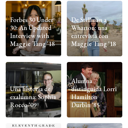
Forbes 30 Under
De Stillman a
30: An Updated
Wharton: una
Interview with
entrevista con
Maggie Tang '18
Maggie Tang '18
Alumna
Una historia de
distinguida Lorri
exalumna: Sophia
Hamilton
Rocco '09
Durbin '85