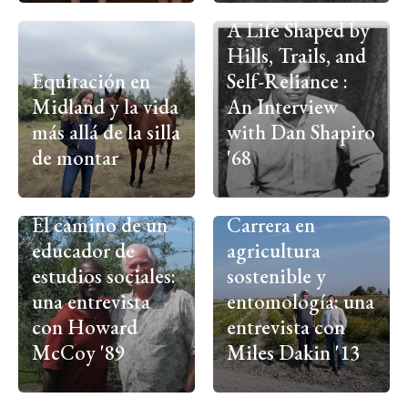
A Life Shaped by
Hills, Trails, and
Equitación en
Self-Reliance :
Midland y la vida
An Interview
más allá de la silla
with Dan Shapiro
de montar
'68
El camino de un
Carrera en
educador de
agricultura
estudios sociales:
sostenible y
una entrevista
entomología: una
con Howard
entrevista con
McCoy '89
Miles Dakin '13