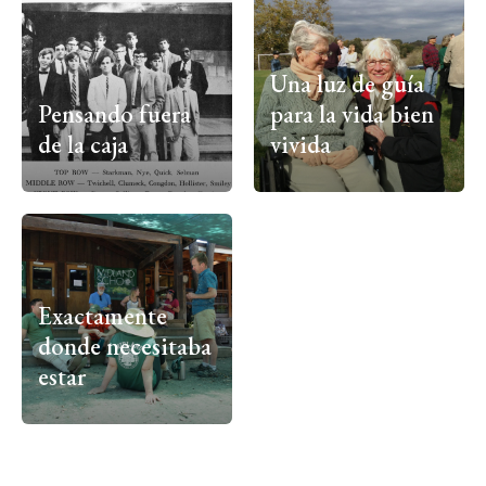
Una luz de guía
Pensando fuera
para la vida bien
de la caja
vivida
Exactamente
donde necesitaba
estar