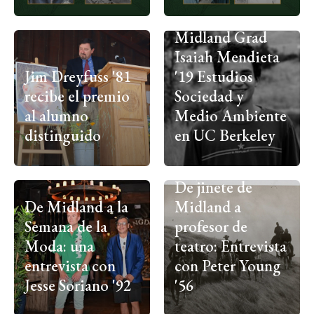
Midland Grad
Isaiah Mendieta
Jim Dreyfuss '81
'19 Estudios
recibe el premio
Sociedad y
al alumno
Medio Ambiente
distinguido
en UC Berkeley
De jinete de
De Midland a la
Midland a
Semana de la
profesor de
Moda: una
teatro: Entrevista
entrevista con
con Peter Young
Jesse Soriano '92
'56