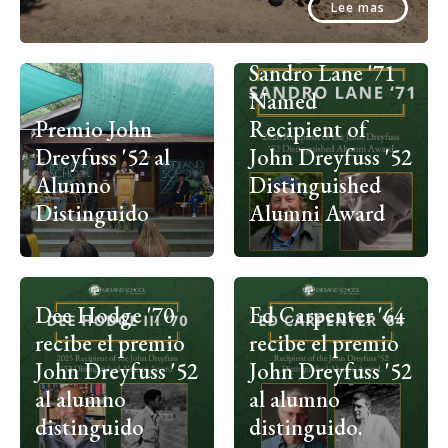
Lee mas
Sandro Lane '71
Named
Premio John
Recipient of
Dreyfuss '52 al
John Dreyfuss '52
Alumno
Distinguished
Distinguido
Alumni Award
Dee Hodge '70
Ed Carpenter '64
recibe el premio
recibe el premio
John Dreyfuss '52
John Dreyfuss '52
al alumno
al alumno
distinguido
distinguido.