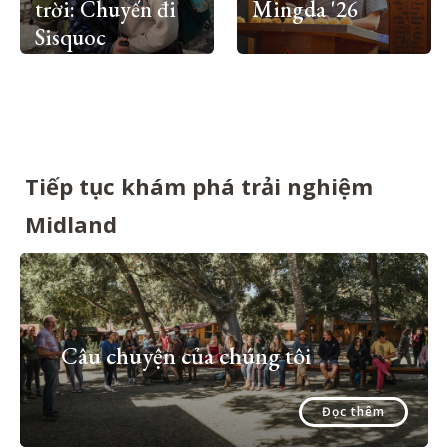
trời: Chuyến đi
Mingda '26
Sisquoc
Tiếp tục khám phá trải nghiệm
Midland
Câu chuyện của chúng tôi
Đọc thêm