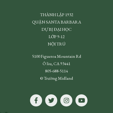
THÀNH LẬP 1932
QUẬN SANTA BARBARA
DỰ BỊ ĐẠI HỌC
LỚP 9-12
NỘI TRÚ
5100 Figueroa Mountain Rd
Ô liu, CA 93441
805-688-5114
© Trường Midland