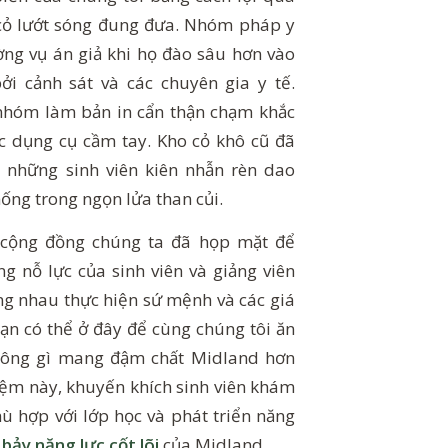
 cỏ lướt sóng đung đưa. Nhóm pháp y
ờng vụ án giả khi họ đào sâu hơn vào
i cảnh sát và các chuyên gia y tế.
nhóm làm bản in cẩn thận chạm khắc
c dụng cụ cầm tay. Kho cỏ khô cũ đã
 những sinh viên kiên nhẫn rèn dao
hống trong ngọn lửa than củi.
, cộng đồng chúng ta đã họp mặt để
g nỗ lực của sinh viên và giảng viên
ng nhau thực hiện sứ mệnh và các giá
 bạn có thể ở đây để cùng chúng tôi ăn
hông gì mang đậm chất Midland hơn
iệm này, khuyến khích sinh viên khám
 hợp với lớp học và phát triển năng
g
bảy năng lực cốt lõi
của Midland.