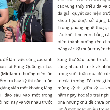
các vũng thủy triều đá và
đã giải quyết các hiện trư
khoa học được sử dụng bở
Trong phòng nghệ thuật, 
các khối linoleum bằng cá
biến thành xưởng rèn cho
bằng các kỹ thuật truyền t
Sáng thứ Sáu tuần trước
 để làm việc cùng các sinh
cùng nhau chia sẻ về nhữn
òn tại Rừng Quốc gia Los
trong suốt tuần qua để cù
 (Midland) thường niên lần
trị của trường. Tôi ước gì
ểm tra hay kỳ thi nào, tuần
mừng kỳ thi giữa kỳ — k
 giảng viên một khoảng lặng
năm ngày học tập trải ngh
i, đào sâu vào một trong
phá những chủ đề chưa phù
ới nơi này và với nhau trước
lực ở một hoặc nhiều tron