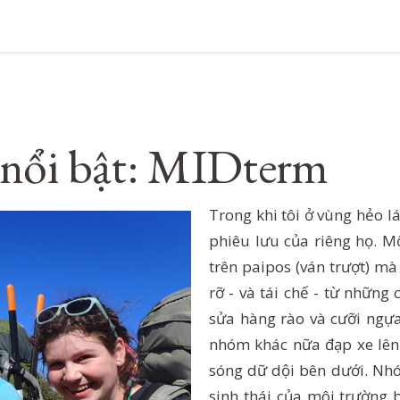
 nổi bật: MIDterm
Trong khi tôi ở vùng hẻo 
phiêu lưu của riêng họ. 
trên paipos (ván trượt) mà
rỡ - và tái chế - từ nhữn
sửa hàng rào và cưỡi ngựa
nhóm khác nữa đạp xe lên 
sóng dữ dội bên dưới. Nh
sinh thái của môi trường 