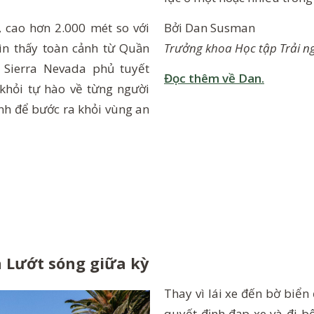
Bởi Dan Susman
, cao hơn 2.000 mét so với
Trưởng khoa Học tập Trải n
ìn thấy toàn cảnh từ Quần
 Sierra Nevada phủ tuyết
Đọc thêm về Dan.
 khỏi tự hào về từng người
nh để bước ra khỏi vùng an
à Lướt sóng giữa kỳ
Thay vì lái xe đến bờ biển
quyết định đạp xe và đi b