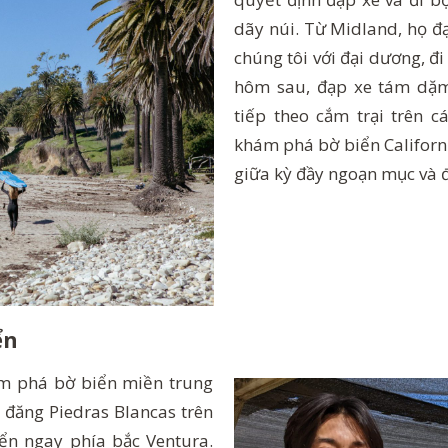
dãy núi. Từ Midland, họ đ
chúng tôi với đại dương, đ
hôm sau, đạp xe tám dặm
tiếp theo cắm trại trên c
khám phá bờ biển Californi
giữa kỳ đầy ngoạn mục và 
ển
m phá bờ biển miền trung
i đăng Piedras Blancas trên
ển ngay phía bắc Ventura.