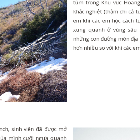
tùm trong Khu vực Hoang
khắc nghiệt (thậm chí cả t
em khi các em học cách t
xung quanh ở vùng sâu v
những con đường mòn địa p
hơn nhiều so với khi các e
anch, sinh viên đã được mở
 của mình cưỡi ngựa quanh