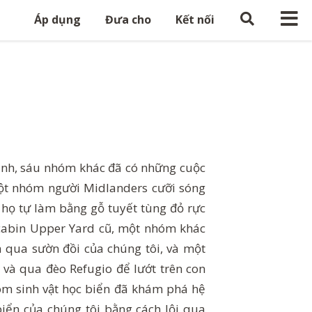
Áp dụng
Đưa cho
Kết nối
lánh, sáu nhóm khác đã có những cuộc
Một nhóm người Midlanders cưỡi sóng
 họ tự làm bằng gỗ tuyết tùng đỏ rực
g cabin Upper Yard cũ, một nhóm khác
 qua sườn đồi của chúng tôi, và một
và qua đèo Refugio để lướt trên con
óm sinh vật học biển đã khám phá hệ
biển của chúng tôi bằng cách lội qua