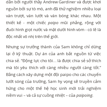
dẫn bởi người thầy Andrew Gardiner và được khơi
nguồn bởi sự tò mò, anh đã thử nghiệm nhiều loại
ván trượt, ván lướt và ván bóng khác nhau. Một
thiết kế - một chiếc
paipo
mũi phẳng, rộng với
đuôi hình giọt nước và mặt dưới hình vòm - có lẽ là
độc nhất vô nhị trên thế giới.
Nhưng sự trưởng thành của Sam không chỉ dừng
lại ở kỹ thuật. Dự án của anh bắt nguồn từ việc
chia sẻ. “Động lực cho tôi… là được chia sẻ sở thích
mà tôi yêu thích với càng nhiều người càng tốt.”
Bằng cách xây dựng một đội paipo cho các chuyến
lướt sóng của trường, Sam hy vọng sẽ truyền cảm
hứng cho một thế hệ học sinh mới trải nghiệm
niềm vui – và cả sự cuồng nhiệt – của
paipoing.