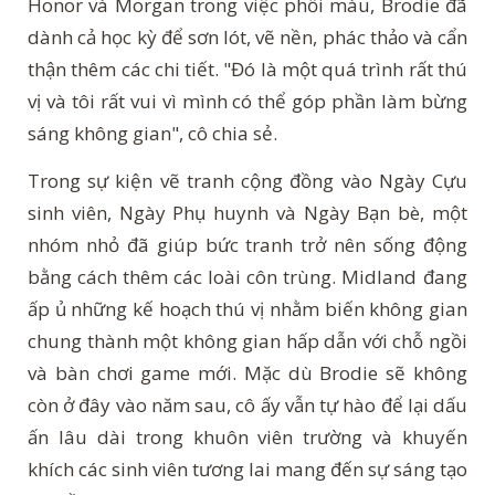
Honor và Morgan trong việc phối màu, Brodie đã
dành cả học kỳ để sơn lót, vẽ nền, phác thảo và cẩn
thận thêm các chi tiết. "Đó là một quá trình rất thú
vị và tôi rất vui vì mình có thể góp phần làm bừng
sáng không gian", cô chia sẻ.
Trong sự kiện vẽ tranh cộng đồng vào Ngày Cựu
sinh viên, Ngày Phụ huynh và Ngày Bạn bè, một
nhóm nhỏ đã giúp bức tranh trở nên sống động
bằng cách thêm các loài côn trùng.
Midland đang
ấp ủ những kế hoạch thú vị nhằm biến không gian
chung thành một không gian hấp dẫn với chỗ ngồi
và bàn chơi game mới. Mặc dù Brodie sẽ không
còn ở đây vào năm sau, cô ấy vẫn tự hào để lại dấu
ấn lâu dài trong khuôn viên trường và khuyến
khích các sinh viên tương lai mang đến sự sáng tạo