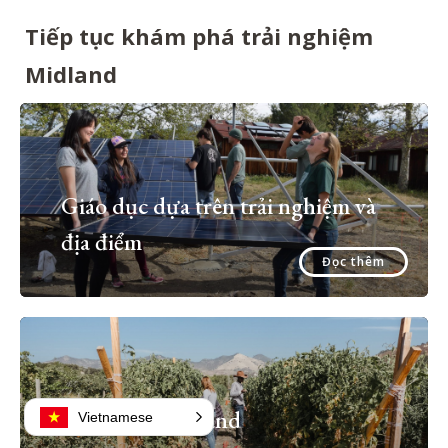
Tiếp tục khám phá trải nghiệm
Midland
Giáo dục dựa trên trải nghiệm và
địa điểm
Đọc thêm
Chỉ có tại Midland
Vietnamese