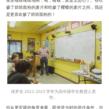
朵里嘎吱嘎吱地响，呃，蠼螋，真是太恶心了。在吃
掺了烘焙面粉的麦片和吃掺了蠼螋的麦片之间，我还
是更喜欢掺了烘焙面粉的！
保罗在 2022-2023 学年为高年级学生教授人类
学。
但从更宏观的角度来看，即使是当时的居住条件，与